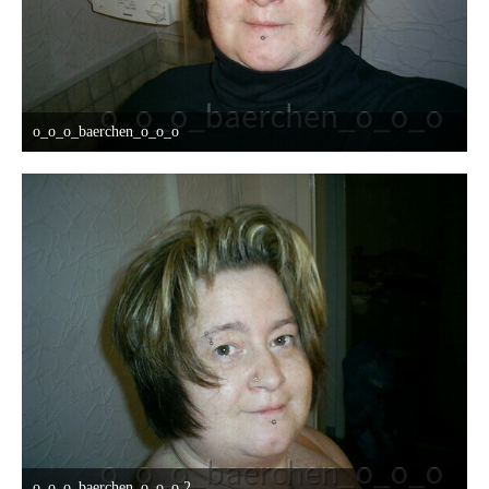
o_o_o_baerchen_o_o_o
12. Oktober 2015 um 13:07
o_o_o_baerchen_o_o_o 2