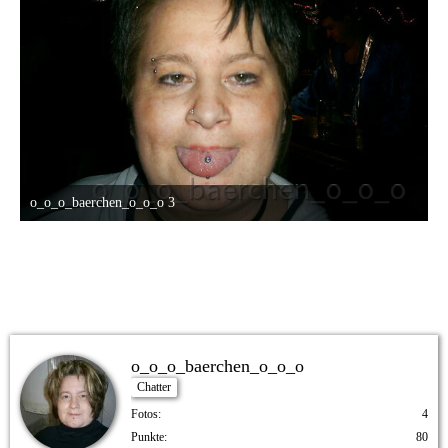
o_o_o_baerchen_o_o_o 3
12. Oktober 2015 um 13:07
o_o_o_baerchen_o_o_o
Chatter
Fotos
4
Punkte
80