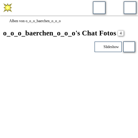
Alben von o_o_o_baerchen_o_o_o
o_o_o_baerchen_o_o_o's Chat Fotos
4
Slideshow