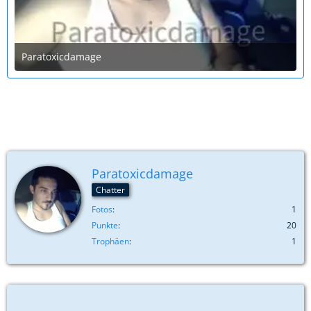
Paratoxicdamage
16. Oktober 2015 um 02:47
Paratoxicdamage
Chatter
Fotos
1
Punkte
20
Trophäen
1