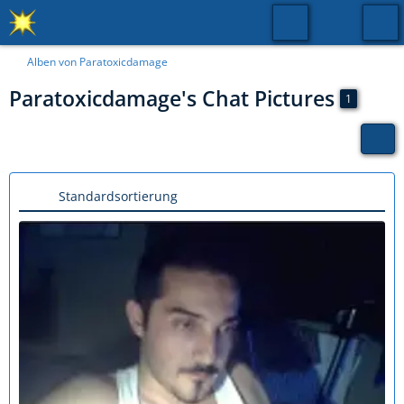
Alben von Paratoxicdamage
Paratoxicdamage's Chat Pictures
1
Standardsortierung