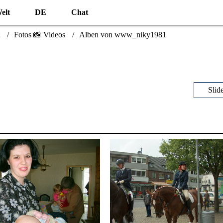
elt
DE
Chat
Fotos 📸 Videos
Alben von www_niky1981
Slid