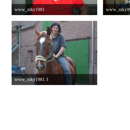
www_niky1981
www_niky19
16. Oktober 2015 um 04:16
16. Oktober
www_niky1981 3
16. Oktober 2015 um 04:16