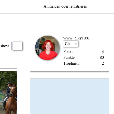
Anmelden oder registrieren
www_niky1981
Chatter
eshow
Fotos
4
Punkte
80
Trophäen
2