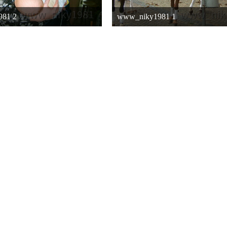
81 2
www_niky1981 1
 2015 um 04:16
16. Oktober 2015 um 04:16