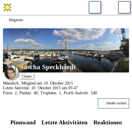
Mitglieder
Sascha Speckhardt
Chatter
Männlich
Mitglied seit 10. Oktober 2015
Letzte Aktivität:
10. Oktober 2015 um 05:47
Fotos
2
Punkte
40
Trophäen
1
Profil-Aufrufe
540
Inhalte suchen
Pinnwand
Letzte Aktivitäten
Reaktionen
Ü