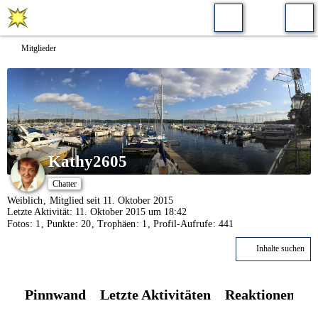
Mitglieder
Kathy2605
Chatter
Weiblich
Mitglied seit 11. Oktober 2015
Letzte Aktivität:
11. Oktober 2015 um 18:42
Fotos
1
Punkte
20
Trophäen
1
Profil-Aufrufe
441
Inhalte suchen
Pinnwand
Letzte Aktivitäten
Reaktionen
Ü