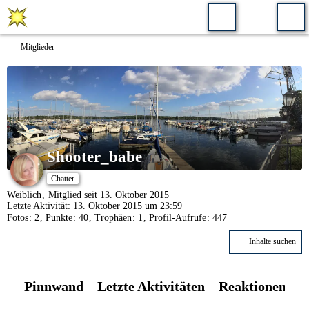
Mitglieder
Shooter_babe
Chatter
Weiblich
Mitglied seit 13. Oktober 2015
Letzte Aktivität:
13. Oktober 2015 um 23:59
Fotos
2
Punkte
40
Trophäen
1
Profil-Aufrufe
447
Inhalte suchen
Pinnwand
Letzte Aktivitäten
Reaktionen
Ü