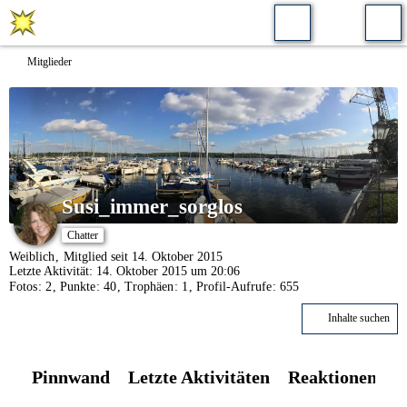
Mitglieder
Susi_immer_sorglos
Chatter
Weiblich
Mitglied seit 14. Oktober 2015
Letzte Aktivität:
14. Oktober 2015 um 20:06
Fotos
2
Punkte
40
Trophäen
1
Profil-Aufrufe
655
Inhalte suchen
Pinnwand
Letzte Aktivitäten
Reaktionen
Ü