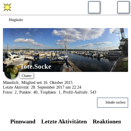
Mitglieder
Tote.Socke
Chatter
Männlich
Mitglied seit 16. Oktober 2015
Letzte Aktivität:
28. September 2017 um 22:24
Fotos
2
Punkte
40
Trophäen
1
Profil-Aufrufe
543
Inhalte suchen
Pinnwand
Letzte Aktivitäten
Reaktionen
Ü