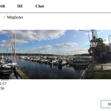
elt
DE
Chat
Mitglieder
r 2018
2:57
456
I