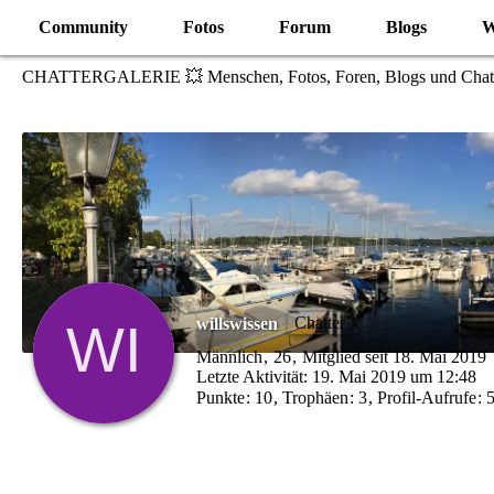
Community
Fotos
Forum
Blogs
W
CHATTERGALERIE 💥 Menschen, Fotos, Foren, Blogs und Chat
Chatter
willswissen
Männlich
26
Mitglied seit 18. Mai 2019
Letzte Aktivität:
19. Mai 2019 um 12:48
Punkte
10
Trophäen
3
Profil-Aufrufe