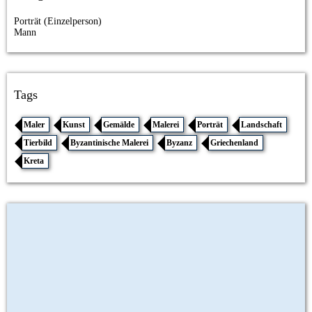
Porträt (Einzelperson)
Mann
Tags
Maler
Kunst
Gemälde
Malerei
Porträt
Landschaft
Tierbild
Byzantinische Malerei
Byzanz
Griechenland
Kreta