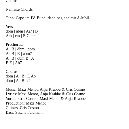
Chorus
Namasté Chords:
Tipp: Capo im IV. Bund, dann beginne mit A-Moll.
Vers:
dbm | abm | Aj7 | B
Am | em | Fj7 | em
Prechorus:
A | B | dbm | dbm
A | B | E | abm7
A | B | dbm B | A
E E | Ab7
Chorus:
dbm | A | B | E Ab
dbm | A | B | dbm
Music: Maxi Menot, Anja Krabbe & Cris Cosmo
Lyrics: Maxi Menot, Anja Krabbe & Cris Cosmo
Vocals: Cris Cosmo, Maxi Menot & Anja Krabbe
Production: Maxi Menot
Guitars: Cris Cosmo
Bass: Sascha Feldmann