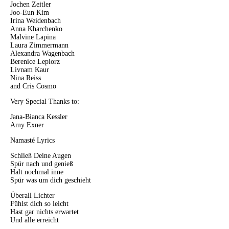
Jochen Zeitler
Joo-Eun Kim
Irina Weidenbach
Anna Kharchenko
Malvine Lapina
Laura Zimmermann
Alexandra Wagenbach
Berenice Lepiorz
Livnam Kaur
Nina Reiss
and Cris Cosmo
Very Special Thanks to:
Jana-Bianca Kessler
Amy Exner
Namasté Lyrics
Schließ Deine Augen
Spür nach und genieß
Halt nochmal inne
Spür was um dich geschieht
Überall Lichter
Fühlst dich so leicht
Hast gar nichts erwartet
Und alle erreicht