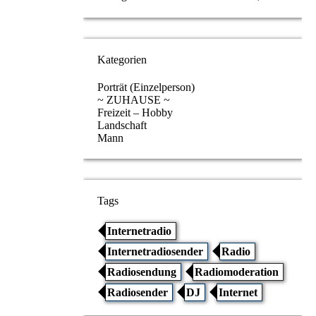
Kategorien
Porträt (Einzelperson)
~ ZUHAUSE ~
Freizeit – Hobby
Landschaft
Mann
Tags
Internetradio
Internetradiosender
Radio
Radiosendung
Radiomoderation
Radiosender
DJ
Internet