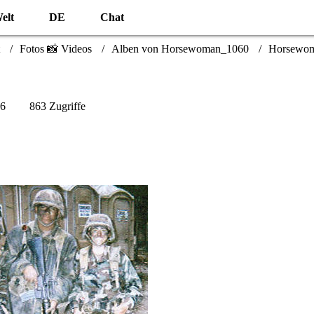
elt
DE
Chat
Fotos 📸 Videos
Alben von Horsewoman_1060
Horsewoma
26
863 Zugriffe