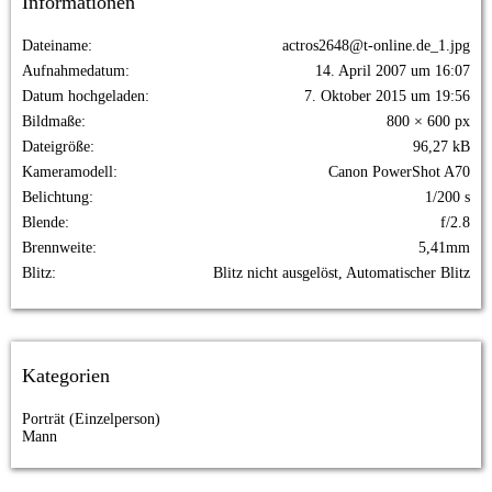
Informationen
Dateiname
actros2648@t-online.de_1.jpg
Aufnahmedatum
14. April 2007 um 16:07
Datum hochgeladen
7. Oktober 2015 um 19:56
Bildmaße
800 × 600 px
Dateigröße
96,27 kB
Kameramodell
Canon PowerShot A70
Belichtung
1/200 s
Blende
f/2.8
Brennweite
5,41mm
Blitz
Blitz nicht ausgelöst, Automatischer Blitz
Kategorien
Porträt (Einzelperson)
Mann