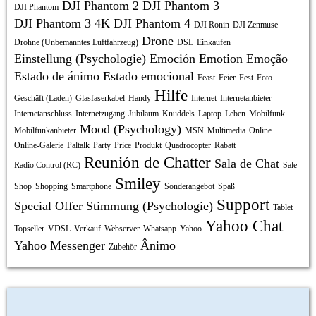
DJI Phantom 2
DJI Phantom 3
DJI Phantom
DJI Phantom 3 4K
DJI Phantom 4
DJI Ronin
DJI Zenmuse
Drone
Drohne (Unbemanntes Luftfahrzeug)
DSL
Einkaufen
Einstellung (Psychologie)
Emoción
Emotion
Emoção
Estado de ánimo
Estado emocional
Feast
Feier
Fest
Foto
Hilfe
Geschäft (Laden)
Glasfaserkabel
Handy
Internet
Internetanbieter
Internetanschluss
Internetzugang
Jubiläum
Knuddels
Laptop
Leben
Mobilfunk
Mood (Psychology)
Mobilfunkanbieter
MSN
Multimedia
Online
Online-Galerie
Paltalk
Party
Price
Produkt
Quadrocopter
Rabatt
Reunión de Chatter
Sala de Chat
Radio Control (RC)
Sale
Smiley
Shop
Shopping
Smartphone
Sonderangebot
Spaß
Support
Special Offer
Stimmung (Psychologie)
Tablet
Yahoo Chat
Topseller
VDSL
Verkauf
Webserver
Whatsapp
Yahoo
Yahoo Messenger
Ânimo
Zubehör