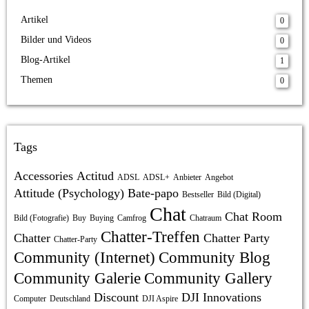
Artikel
0
Bilder und Videos
0
Blog-Artikel
1
Themen
0
Tags
Accessories
Actitud
ADSL
ADSL+
Anbieter
Angebot
Attitude (Psychology)
Bate-papo
Bestseller
Bild (Digital)
Chat
Chat Room
Bild (Fotografie)
Buy
Buying
Camfrog
Chatraum
Chatter-Treffen
Chatter
Chatter Party
Chatter-Party
Community (Internet)
Community Blog
Community Galerie
Community Gallery
Discount
DJI Innovations
Computer
Deutschland
DJI Aspire