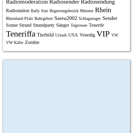
Radiomoderation
Radiosender
Radiosendung
Rhein
Radiostation
Rally Size
Regierungsbezirk Münster
Sareu2002
Sender
Rheinland-Pfalz
Ruhrgebiet
Schlagzeuger
Sonne
Strand
Strandparty
Sänger
Tenerife
Tegernsee
Teneriffa
VIP
Tierbild
USA
Venedig
Urlaub
VW
Zombie
VW Käfer