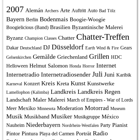
2007
Alemán
Arte
Auftritt
Auto
Archers
Bad Tölz
Bayern
Bodenmais
Boogie-Woogie
Berlin
Brasilien
Byzantinische Malerei
Boogielicious (Band)
Chatter-Treffen
Byzanz
Chatter
Champion Classes
Düsseldorf
DJ
Dakar
Gears
Deutschland
Earth Wind & Fire
Grillen
Gemälde
Griechenland
HDC
Gelsenkirchen
Internet
Helmut Salomon
Helloween
Honda
Horror
Juli
Internetradio
Internetradiosender
Juni
Karibik
Kreis
Kunst
Kreta
Kunstwerke
Konzert
Karneval
Landkreis
Landkreis Regen
Lamellophon (Kalimba)
Landschaft
Maler
Malerei
March of Empires - War of Lords
Motorrad
Mexiko
Moderation
Meer
Minnesota
Museum
Musik
Musiker
Musikband
México
Musikgruppe
Niederbayern
Pianist
Nauheim
Party
Nordrhein-Westfalen
Radio
Pintor
Pintura
Porträt
Playa del Carmen