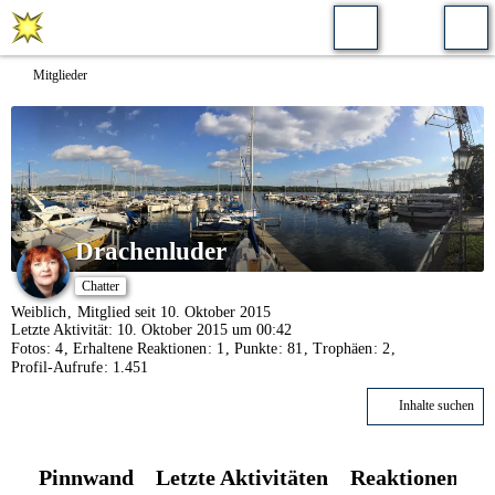
Mitglieder
Drachenluder
Chatter
Weiblich
Mitglied seit 10. Oktober 2015
Letzte Aktivität:
10. Oktober 2015 um 00:42
Fotos
4
Erhaltene Reaktionen
1
Punkte
81
Trophäen
2
Profil-Aufrufe
1.451
Inhalte suchen
Pinnwand
Letzte Aktivitäten
Reaktionen
Ü