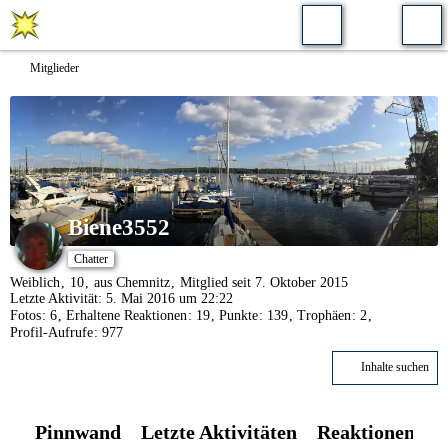
Mitglieder
Biene3552
Chatter
Weiblich
10
aus Chemnitz
Mitglied seit 7. Oktober 2015
Letzte Aktivität:
5. Mai 2016 um 22:22
Fotos
6
Erhaltene Reaktionen
19
Punkte
139
Trophäen
2
Profil-Aufrufe
977
Inhalte suchen
Pinnwand
Letzte Aktivitäten
Reaktionen
Ü