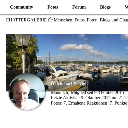
Community
Fotos
Forum
Blogs
W
CHATTERGALERIE 💥 Menschen, Fotos, Foren, Blogs und Chat
Chatter
Dj Michael Flexig
Männlich
Mitglied seit 9. Oktober 2015
Letzte Aktivität:
9. Oktober 2015 um 21:5
Fotos
7
Erhaltene Reaktionen
7
Punkte