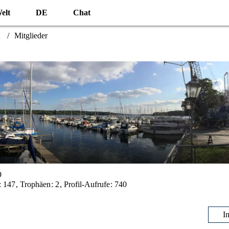
elt
DE
Chat
Mitglieder
9
147
Trophäen
2
Profil-Aufrufe
740
I