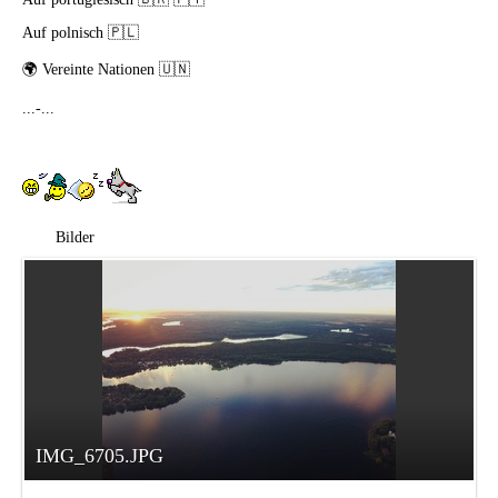
Auf polnisch 🇵🇱
🌍
Vereinte Nationen 🇺🇳
...-...
Bilder
IMG_6705.JPG