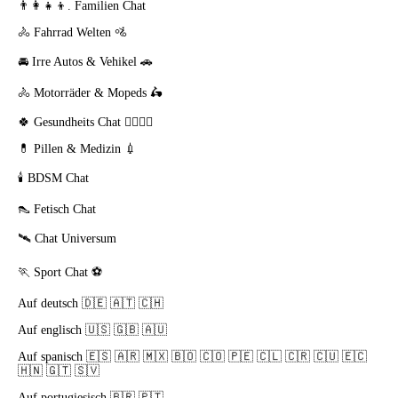
👨‍👩‍👧‍👦.
Familien Chat
🚴
Fahrrad Welten
🚵
🚘
Irre Autos & Vehikel
🚗
🚴
Motorräder & Mopeds
🛵
🍀
Gesundheits Chat
👨‍⚕️👩‍⚕️
💊
Pillen & Medizin
💉
🕯️
BDSM Chat
👠
Fetisch Chat
🛰️
Chat Universum
🏃
Sport Chat
⚽
Auf deutsch 🇩🇪 🇦🇹 🇨🇭
Auf englisch 🇺🇸 🇬🇧 🇦🇺
Auf spanisch 🇪🇸 🇦🇷 🇲🇽 🇧🇴 🇨🇴 🇵🇪 🇨🇱 🇨🇷 🇨🇺 🇪🇨
🇭🇳 🇬🇹 🇸🇻
Auf portugiesisch 🇧🇷 🇵🇹