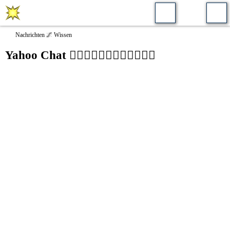
Nachrichten 🌌 Wissen
Yahoo Chat 🧝‍♂️🧝‍♀️🧙‍♂️🧚‍♀️🧟‍♂️🧟‍♀️