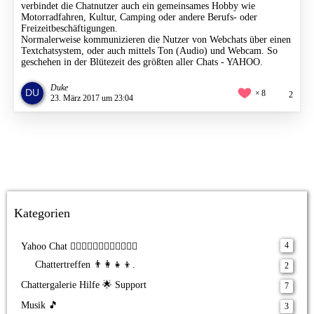
verbindet die Chatnutzer auch ein gemeinsames Hobby wie
Motorradfahren, Kultur, Camping oder andere Berufs- oder
Freizeitbeschäftigungen.
Normalerweise kommunizieren die Nutzer von Webchats über einen
Textchatsystem, oder auch mittels Ton (Audio) und Webcam. So
geschehen in der Blütezeit des größten aller Chats - YAHOO.
Duke
8
2
23. März 2017 um 23:04
Kategorien
4
Yahoo Chat 🧝‍♂️🧝‍♀️🧙‍♂️🧚‍♀️🧟‍♂️🧟‍♀️
Chattertreffen 👨‍👩‍👧‍👦.
2
Chattergalerie Hilfe 🌟 Support
7
Musik 🎵
3