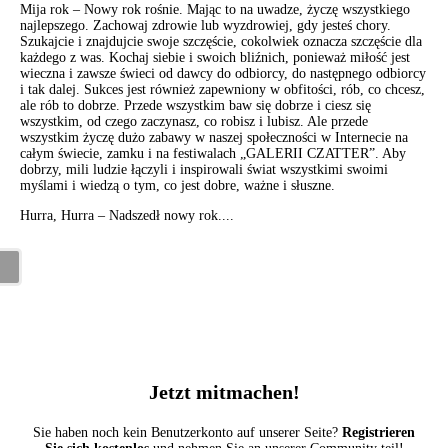
Mija rok – Nowy rok rośnie. Mając to na uwadze, życzę wszystkiego
najlepszego. Zachowaj zdrowie lub wyzdrowiej, gdy jesteś chory.
Szukajcie i znajdujcie swoje szczęście, cokolwiek oznacza szczęście dla
każdego z was. Kochaj siebie i swoich bliźnich, ponieważ miłość jest
wieczna i zawsze świeci od dawcy do odbiorcy, do następnego odbiorcy
i tak dalej. Sukces jest również zapewniony w obfitości, rób, co chcesz,
ale rób to dobrze. Przede wszystkim baw się dobrze i ciesz się
wszystkim, od czego zaczynasz, co robisz i lubisz. Ale przede
wszystkim życzę dużo zabawy w naszej społeczności w Internecie na
całym świecie, zamku i na festiwalach „GALERII CZATTER”. Aby
dobrzy, mili ludzie łączyli i inspirowali świat wszystkimi swoimi
myślami i wiedzą o tym, co jest dobre, ważne i słuszne.
Hurra, Hurra – Nadszedł nowy rok....
Jetzt mitmachen!
Sie haben noch kein Benutzerkonto auf unserer Seite?
Registrieren