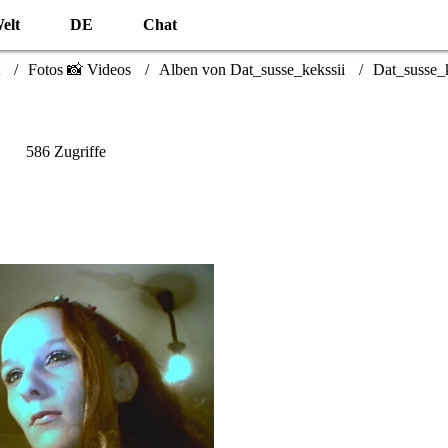
elt
DE
Chat
Fotos 📸 Videos
Alben von Dat_susse_kekssii
Dat_susse_k
586 Zugriffe