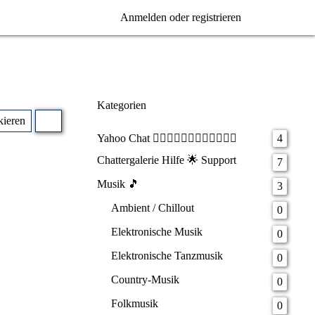
Anmelden oder registrieren
Kategorien
kieren
Yahoo Chat 🧝‍♂️🧝‍♀️🧙‍♂️🧚‍♀️🧟‍♂️🧟‍♀️
4
Chattergalerie Hilfe 🌟 Support
7
Musik 🎵
3
Ambient / Chillout
0
Elektronische Musik
0
Elektronische Tanzmusik
0
Country-Musik
0
Folkmusik
0