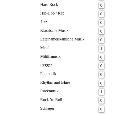
Hard Rock
0
Hip-Hop / Rap
0
Jazz
0
Klassische Musik
0
Lateinamerikanische Musik
0
Metal
1
Militärmusik
0
Reggae
0
Popmusik
0
Rhythm and Blues
0
Rockmusik
1
Rock ’n’ Roll
0
Schlager
0