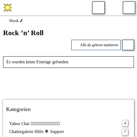
Musik 🎵
Rock ’n’ Roll
Alle als gelesen markieren
Es wurden keine Einträge gefunden.
Kategorien
4
Yahoo Chat 🧝‍♂️🧝‍♀️🧙‍♂️🧚‍♀️🧟‍♂️🧟‍♀️
Chattergalerie Hilfe 🌟 Support
7