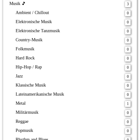
Musik 🎵
3
Ambient / Chillout
0
Elektronische Musik
0
Elektronische Tanzmusik
0
Country-Musik
0
Folkmusik
0
Hard Rock
0
Hip-Hop / Rap
0
Jazz
0
Klassische Musik
0
Lateinamerikanische Musik
0
Metal
1
Militärmusik
0
Reggae
0
Popmusik
0
Rhythm and Blues